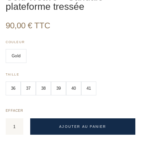
plateforme tressée
90,00
€
TTC
COULEUR
Gold
TAILLE
36
37
38
39
40
41
EFFACER
quantité
AJOUTER AU PANIER
de
Gold
A