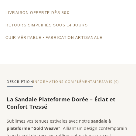
Weave
l
–
t
LIVRAISON OFFERTE DÈS 80€
Sandale
e
plateforme
r
RETOURS SIMPLIFIÉS SOUS 14 JOURS
tressée
n
CUIR VÉRITABLE • FABRICATION ARTISANALE
a
t
i
v
e
:
DESCRIPTION
INFORMATIONS COMPLÉMENTAIRES
AVIS (0)
La Sandale Plateforme Dorée – Éclat et
Confort Tressé
Sublimez vos tenues estivales avec notre
sandale à
plateforme "Gold Weave"
. Alliant un design contemporain
à un travail de tressage raffiné, cette chaussure est