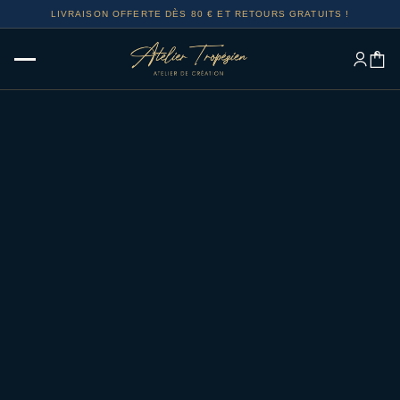
LIVRAISON OFFERTE DÈS 80 € ET RETOURS GRATUITS !