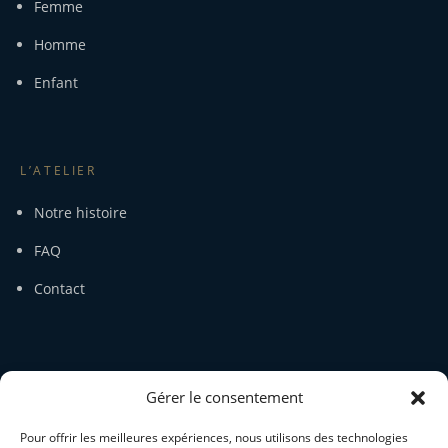
Femme
Homme
Enfant
L’ATELIER
Notre histoire
FAQ
Contact
SERVICE CLIENT
Gérer le consentement
Mon compte
Pour offrir les meilleures expériences, nous utilisons des technologies