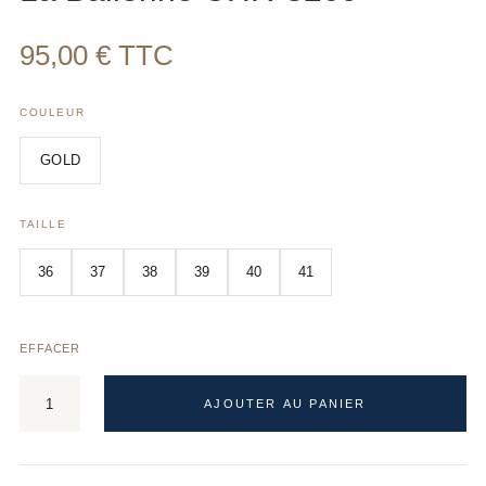
95,00
€
TTC
COULEUR
GOLD
TAILLE
36
37
38
39
40
41
EFFACER
quantité
AJOUTER AU PANIER
de
La
A
Ballerine
l