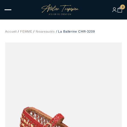
3
Accueil
/
FEMME
/
Nouveautés
/ La Ballerine CHR-3209