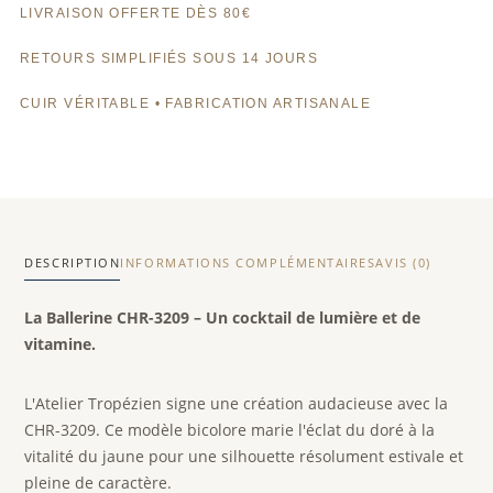
CHR-
t
LIVRAISON OFFERTE DÈS 80€
3209
e
r
RETOURS SIMPLIFIÉS SOUS 14 JOURS
n
CUIR VÉRITABLE • FABRICATION ARTISANALE
a
t
i
v
e
:
DESCRIPTION
INFORMATIONS COMPLÉMENTAIRES
AVIS (0)
La Ballerine CHR-3209 – Un cocktail de lumière et de
vitamine.
L'Atelier Tropézien signe une création audacieuse avec la
CHR-3209. Ce modèle bicolore marie l'éclat du doré à la
vitalité du jaune pour une silhouette résolument estivale et
pleine de caractère.