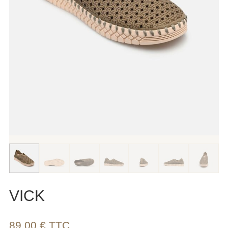
VICK
89,00
€
TTC