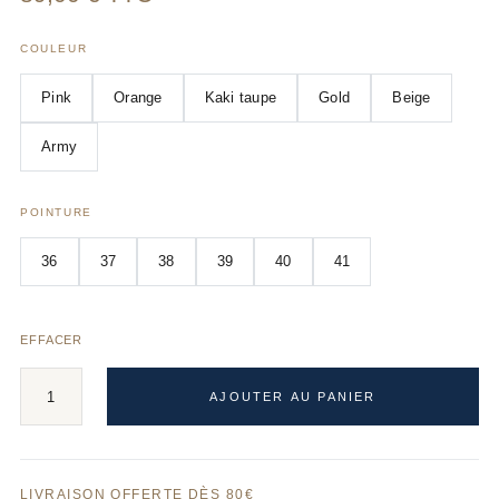
COULEUR
Pink
Orange
Kaki taupe
Gold
Beige
Army
POINTURE
36
37
38
39
40
41
EFFACER
quantité
AJOUTER AU PANIER
de
VICK
A
l
t
LIVRAISON OFFERTE DÈS 80€