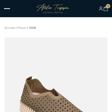
3
Accueil
/
Pluum
/ VICK