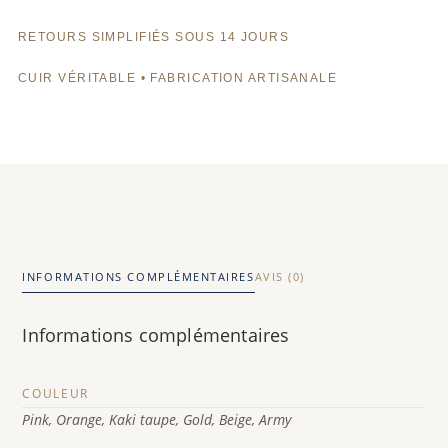
e
r
RETOURS SIMPLIFIÉS SOUS 14 JOURS
n
CUIR VÉRITABLE • FABRICATION ARTISANALE
a
t
i
v
e
:
INFORMATIONS COMPLÉMENTAIRES
AVIS (0)
Informations complémentaires
COULEUR
Pink, Orange, Kaki taupe, Gold, Beige, Army