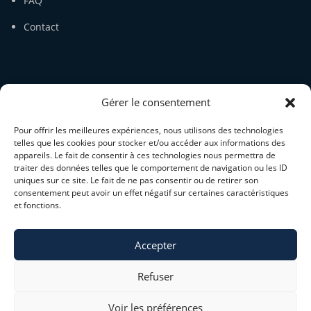
FAQ
Contact
SERVICE CLIENT
Gérer le consentement
Mon compte
Pour offrir les meilleures expériences, nous utilisons des technologies
Panier
telles que les cookies pour stocker et/ou accéder aux informations des
appareils. Le fait de consentir à ces technologies nous permettra de
traiter des données telles que le comportement de navigation ou les ID
Guide des tailles
uniques sur ce site. Le fait de ne pas consentir ou de retirer son
consentement peut avoir un effet négatif sur certaines caractéristiques
CGV
et fonctions.
Mentions légales
Accepter
Refuser
Voir les préférences