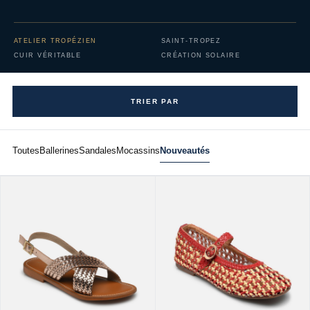
ATELIER TROPÉZIEN
SAINT-TROPEZ
CUIR VÉRITABLE
CRÉATION SOLAIRE
TRIER PAR
Toutes
Ballerines
Sandales
Mocassins
Nouveautés