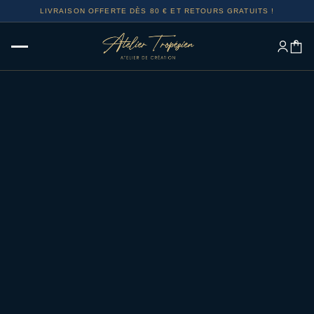
LIVRAISON OFFERTE DÈS 80 € ET RETOURS GRATUITS !