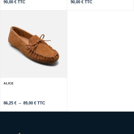
90,00
€
TTC
90,00
€
TTC
ALICE
Plage
86,25
€
–
89,00
€
TTC
de
prix :
86,25 €
à