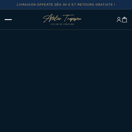
LIVRAISON OFFERTE DÈS 80 € ET RETOURS GRATUITS !