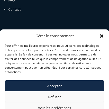
FAQ
Contact
SERVICE CLIENT
Gérer le consentement
Mon compte
Pour offrir les meilleures expériences, nous utilisons des technologies
Panier
telles que les cookies pour stocker et/ou accéder aux informations des
appareils. Le fait de consentir à ces technologies nous permettra de
traiter des données telles que le comportement de navigation ou les ID
Guide des tailles
uniques sur ce site. Le fait de ne pas consentir ou de retirer son
consentement peut avoir un effet négatif sur certaines caractéristiques
CGV
et fonctions.
Mentions légales
Accepter
Refuser
Voir les préférences