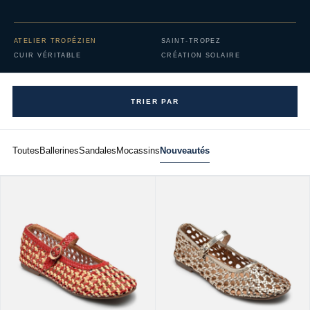
ATELIER TROPÉZIEN
SAINT-TROPEZ
CUIR VÉRITABLE
CRÉATION SOLAIRE
TRIER PAR
Toutes
Ballerines
Sandales
Mocassins
Nouveautés