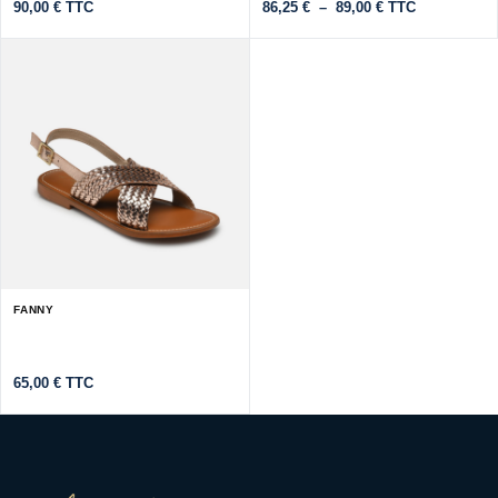
Plage
90,00
€
TTC
86,25
€
–
89,00
€
TTC
de
prix :
86,25 €
à
89,00 €
FANNY
65,00
€
TTC